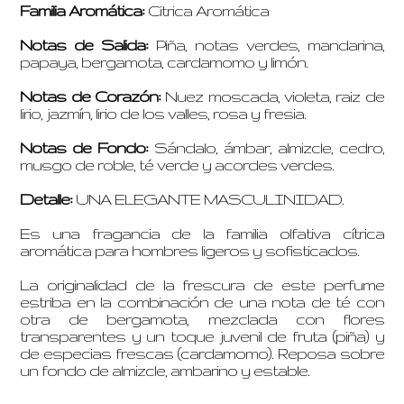
Familia Aromática:
Citrica Aromática
Notas de Salida:
Piña, notas verdes, mandarina,
papaya, bergamota, cardamomo y limón.
Notas de Corazón:
Nuez moscada, violeta, raiz de
lirio, jazmín, lirio de los valles, rosa y fresia.
Notas de Fondo:
Sándalo, ámbar, almizcle, cedro,
musgo de roble, té verde y acordes verdes.
Detalle:
UNA ELEGANTE MASCULINIDAD.
Es una fragancia de la familia olfativa cítrica
aromática para hombres ligeros y sofisticados.
La originalidad de la frescura de este perfume
estriba en la combinación de una nota de té con
otra de bergamota, mezclada con flores
transparentes y un toque juvenil de fruta (piña) y
de especias frescas (cardamomo). Reposa sobre
un fondo de almizcle, ambarino y estable.