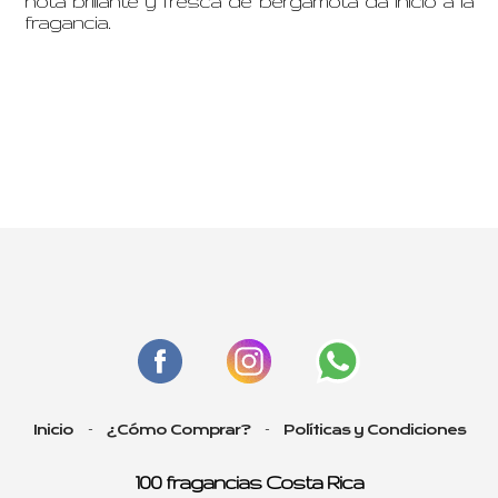
nota brillante y fresca de bergamota da inicio a la
fragancia.
-
-
Inicio
¿Cómo Comprar?
Políticas y Condiciones
100 fragancias Costa Rica