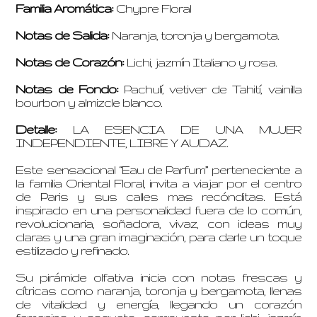
Familia Aromática:
Chypre Floral
Notas de Salida:
Naranja, toronja y bergamota.
Notas de Corazón:
Lichi, jazmín Italiano y rosa.
Notas de Fondo:
Pachulí, vetiver de Tahití, vainilla
bourbon y almizcle blanco.
Detalle:
LA ESENCIA DE UNA MUJER
INDEPENDIENTE, LIBRE Y AUDAZ.
Este sensacional “Eau de Parfum” perteneciente a
la familia Oriental Floral, invita a viajar por el centro
de Paris y sus calles mas recónditas. Está
inspirado en una personalidad fuera de lo común,
revolucionaria, soñadora, vivaz, con ideas muy
claras y una gran imaginación, para darle un toque
estilizado y refinado.
Su pirámide olfativa inicia con notas frescas y
cítricas como naranja, toronja y bergamota, llenas
de vitalidad y energía, llegando un corazón