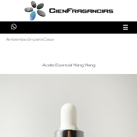
☰
Ambientación para Casa
Aceite Esencial Ylang Ylang